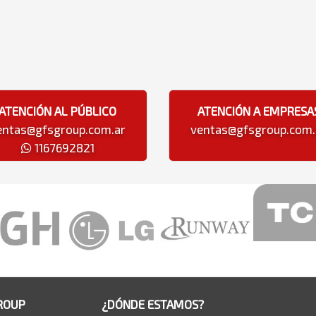
ATENCIÓN AL PÚBLICO
ATENCIÓN A EMPRESA
entas@gfsgroup.com.ar
ventas@gfsgroup.com.
1167692821
ROUP
¿DÓNDE ESTAMOS?