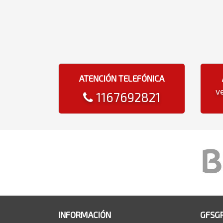
ATENCIÓN TELEFÓNICA
v
1167692821
INFORMACIÓN
GFSG