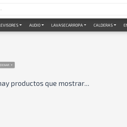
LEVISORES
AUDIO
LAVASECARROPA
CALDERAS
E
DENAR
hay productos que mostrar...