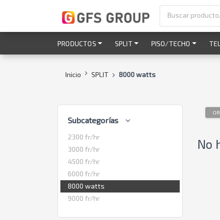
PRODUCTOS
SPLIT
PISO/TECHO
TE
Inicio
SPLIT
8000 watts
OR
Subcategorías
2300 fr/hr
No 
3000 fr/hr
4500 fr/hr
6000 fr/hr
8000 watts
9000 fr/hr