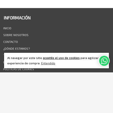
INFORMACIÓN
INICIO
SOBRE NOSOTROS
CONTACTO
¿DÓNDE ESTAMOS?
TÉRMINOS Y CONDICIONES
Al navegar por este sitio
aceptás el uso de cookies
para agilizar tu
POLÍTICAS DE PRIVACIDAD
experiencia de compra.
Entendido
POLÍTICAS DE COOKIES
ARREPENTIMIENTO DE COMPRA
GFSGROUP
EN LAS REDES