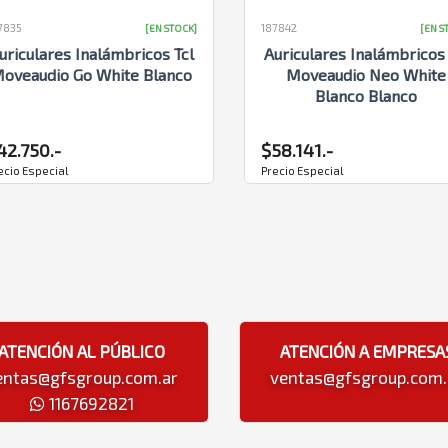
7835
187842
[EN STOCK]
[EN S
uriculares Inalámbricos Tcl
Auriculares Inalámbricos 
oveaudio Go White Blanco
Moveaudio Neo White
Blanco Blanco
42.750.-
$58.141.-
ecio Especial
Precio Especial
ATENCIÓN AL PÚBLICO
ATENCIÓN A EMPRESA
entas@gfsgroup.com.ar
ventas@gfsgroup.com.
1167692821