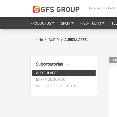
PRODUCTOS
SPLIT
PISO/TECHO
TE
Inicio
AUDIO
AURICULARES
OR
Subcategorías
AURICULARES
BARRA DE SONIDO
PARLANTES BLUETOOTH