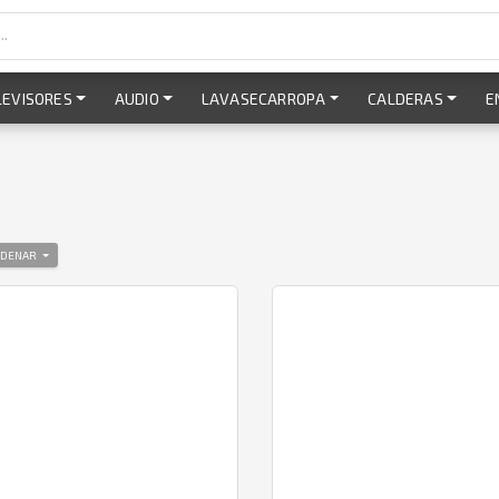
LEVISORES
AUDIO
LAVASECARROPA
CALDERAS
E
DENAR