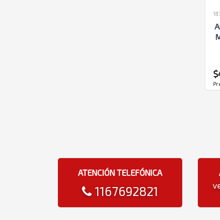
18
A
M
$
Pr
ATENCIÓN TELEFÓNICA
v
1167692821