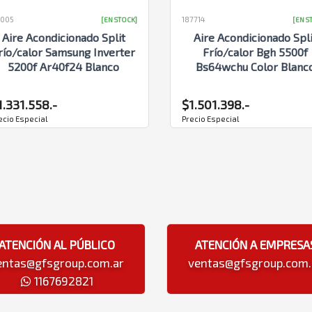
005
187714
[EN STOCK]
[EN S
Aire Acondicionado Split
Aire Acondicionado Spli
río/calor Samsung Inverter
Frío/calor Bgh 5500f
5200f Ar40f24 Blanco
Bs64wchu Color Blanc
1.331.558.-
$1.501.398.-
ecio Especial
Precio Especial
ATENCIÓN AL PÚBLICO
ATENCIÓN A EMPRESA
entas@gfsgroup.com.ar
ventas@gfsgroup.com.
1167692821