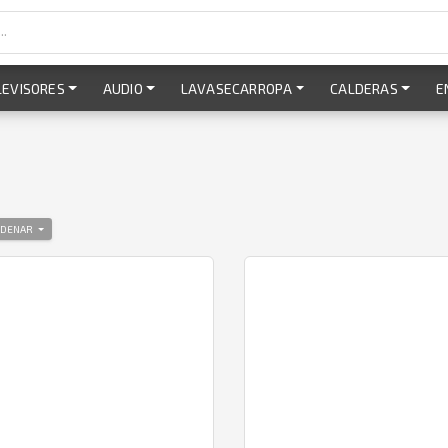
LEVISORES
AUDIO
LAVASECARROPA
CALDERAS
E
DENAR