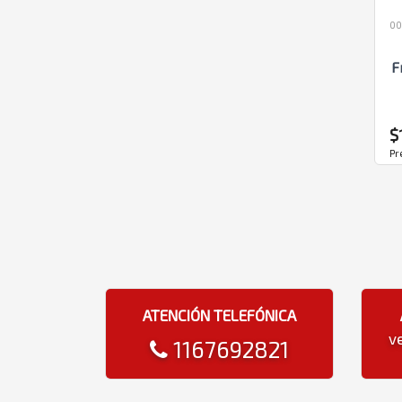
00
F
$
Pr
ATENCIÓN TELEFÓNICA
v
1167692821