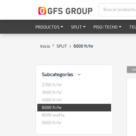
PRODUCTOS
SPLIT
PISO/TECHO
TE
Inicio
SPLIT
6000 fr/hr
OR
Subcategorías
2300 fr/hr
3000 fr/hr
4500 fr/hr
6000 fr/hr
8000 watts
9000 fr/hr