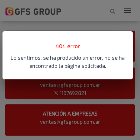
ATENCIÓN TELEFÓNICA
404 error
1167692821
Lo sentimos, se ha producido un error, no se ha
encontrado la página solicitada.
ATENCIÓN AL PÚBLICO
ventas@gfsgroup.com.ar
1167692821
ATENCIÓN A EMPRESAS
ventas@gfsgroup.com.ar