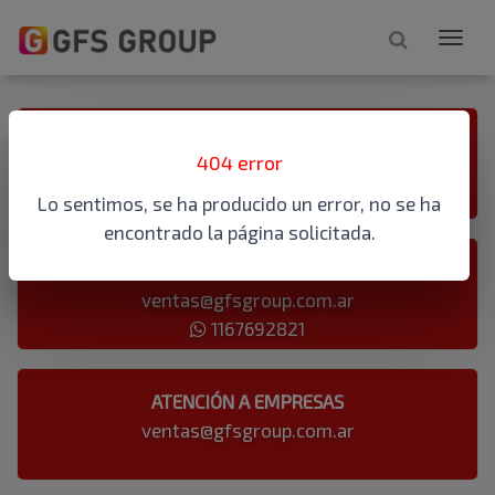
ATENCIÓN TELEFÓNICA
404 error
1167692821
Lo sentimos, se ha producido un error, no se ha
encontrado la página solicitada.
ATENCIÓN AL PÚBLICO
ventas@gfsgroup.com.ar
1167692821
ATENCIÓN A EMPRESAS
ventas@gfsgroup.com.ar