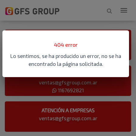
ATENCIÓN TELEFÓNICA
404 error
1167692821
Lo sentimos, se ha producido un error, no se ha
encontrado la página solicitada.
ATENCIÓN AL PÚBLICO
ventas@gfsgroup.com.ar
1167692821
ATENCIÓN A EMPRESAS
ventas@gfsgroup.com.ar