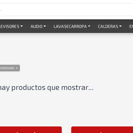
LEVISORES
AUDIO
LAVASECARROPA
CALDERAS
E
ORDENAR
hay productos que mostrar...